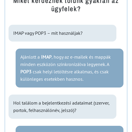
Miket kérdeznek tőlünk gyakran az
ügyfelek?
IMAP vagy POP3 – mit használjak?
Ajánlott a
IMAP
, hogy az e-mailek és mappák
minden eszközön szinkronizálva legyenek. A
POP3
csak helyi letöltésre alkalmas, és csak
különleges esetekben hasznos.
Hol találom a bejelentkezési adataimat (szerver,
portok, felhasználónév, jelszó)?