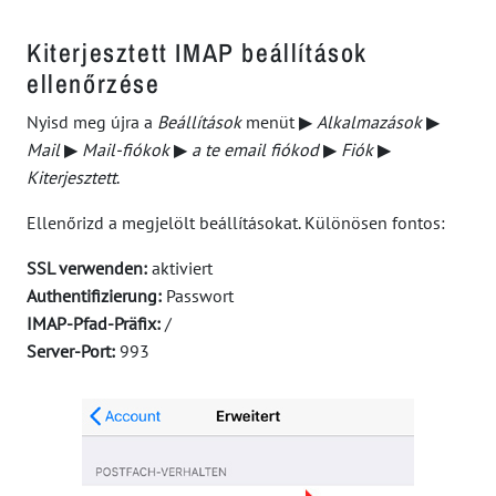
Kiterjesztett IMAP beállítások
ellenőrzése
Nyisd meg újra a
Beállítások
menüt
▶
Alkalmazások
▶
Mail
▶
Mail-fiókok
▶
a te email fiókod
▶
Fiók
▶
Kiterjesztett
.
Ellenőrizd a megjelölt beállításokat. Különösen fontos:
SSL verwenden:
aktiviert
Authentifizierung:
Passwort
IMAP-Pfad-Präfix:
/
Server-Port:
993