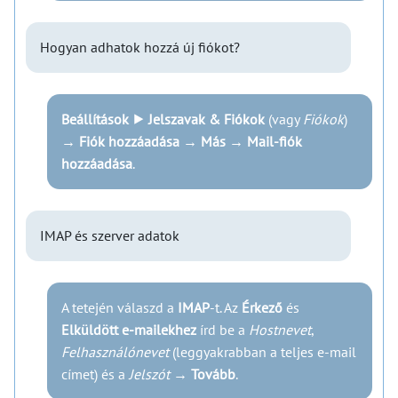
Hogyan adhatok hozzá új fiókot?
Beállítások ⯈ Jelszavak & Fiókok
(vagy
Fiókok
)
→
Fiók hozzáadása
→
Más
→
Mail-fiók
hozzáadása
.
IMAP és szerver adatok
A tetején válaszd a
IMAP
-t. Az
Érkező
és
Elküldött e-mailekhez
írd be a
Hostnevet
,
Felhasználónevet
(leggyakrabban a teljes e-mail
címet) és a
Jelszót
→
Tovább
.