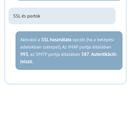
SSL és portok
Aktiváld a
SSL használata
opciót (ha a belépési
adatokban szerepel). Az IMAP portja általában
993
, az SMTP portja általában
587
.
Autentikáció:
Jelszó
.