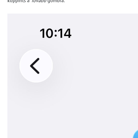
koppints a
Tovább
gombra.