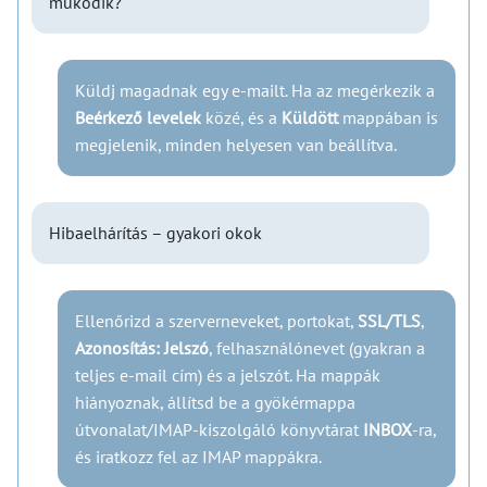
működik?
Küldj magadnak egy e-mailt. Ha az megérkezik a
Beérkező levelek
közé, és a
Küldött
mappában is
megjelenik, minden helyesen van beállítva.
Hibaelhárítás – gyakori okok
Ellenőrizd a szerverneveket, portokat,
SSL/TLS
,
Azonosítás: Jelszó
, felhasználónevet (gyakran a
teljes e-mail cím) és a jelszót. Ha mappák
hiányoznak, állítsd be a gyökérmappa
útvonalat/IMAP-kiszolgáló könyvtárat
INBOX
-ra,
és iratkozz fel az IMAP mappákra.