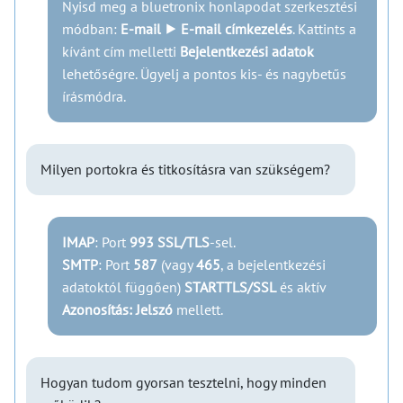
Nyisd meg a bluetronix honlapodat szerkesztési
módban:
E-mail ⯈ E-mail címkezelés
. Kattints a
kívánt cím melletti
Bejelentkezési adatok
lehetőségre. Ügyelj a pontos kis- és nagybetűs
írásmódra.
Milyen portokra és titkosításra van szükségem?
IMAP
: Port
993
SSL/TLS
-sel.
SMTP
: Port
587
(vagy
465
, a bejelentkezési
adatoktól függően)
STARTTLS/SSL
és aktív
Azonosítás: Jelszó
mellett.
Hogyan tudom gyorsan tesztelni, hogy minden