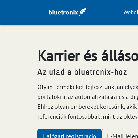
Webol
Karrier és állás
Az utad a bluetronix-hoz
Olyan termékeket fejlesztünk, amelyek 
portálokra, az automatizálásra és a di
Ehhez olyan embereket keresünk, akik i
referenciák fontosabbak, mint az oklev
Hálózati regisztráció
E-Mail jele