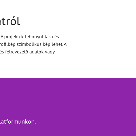
tról
A projektek lebonyolítása és
rofilkép szimbolikus kép lehet. A
, és félrevezető adatok vagy
platformunkon.