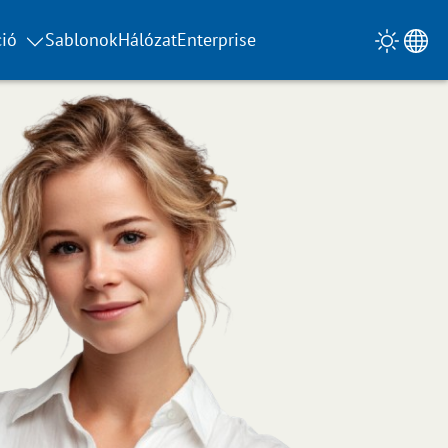
ió
Sablonok
Hálózat
Enterprise