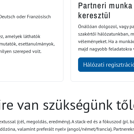
Partneri munka 
keresztül
Deutsch oder Französisch
Önállóan dolgozol, vagy par
szakértői hálózatunkban, mu
z, amelyek láthatók
véleményeket. Ha a munká
emutatók, esettanulmányok,
majd nagyobb feladatokra v
milyen szereped volt.
Hálózati regisztráci
re van szükségünk tő
extussal (cél, megoldás, eredmény). A stack-ed és a fókuszod (pl. b
időzóna, valamint preferált nyelv (angol/német/francia). Partnere