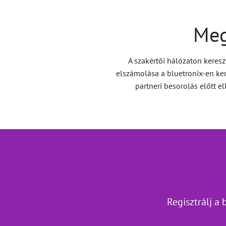
Meg
A szakértői hálózaton keres
elszámolása a bluetronix-en kere
partneri besorolás előtt el
Regisztrálj a