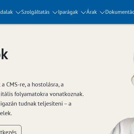
dalak
Szolgáltatás
Iparágak
Árak
Dokumentác
ok
a CMS-re, a hostolásra, a
gitális folyamatokra vonatkoznak.
gazán tudnak teljesíteni – a
elek.
ntkezés