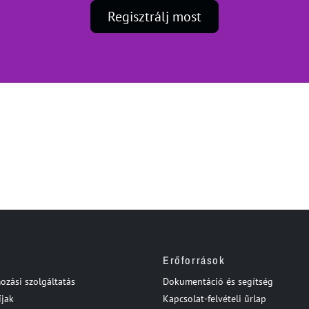
Regisztrálj most
t
Erőforrások
zási szolgáltatás
Dokumentáció és segítség
íjak
Kapcsolat-felvételi űrlap