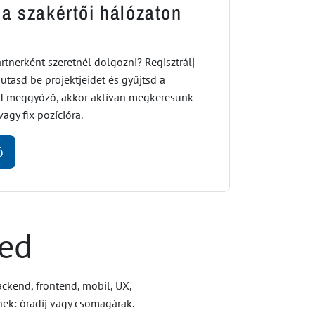
a szakértői hálózaton
tnerként szeretnél dolgozni? Regisztrálj
tasd be projektjeidet és gyűjtsd a
d meggyőző, akkor aktívan megkeresünk
agy fix pozícióra.
ó
led
ackend, frontend, mobil, UX,
knek: óradíj vagy csomagárak.