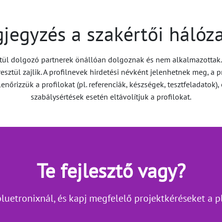
jegyzés a szakértői hálóza
ztül dolgozó partnerek önállóan dolgoznak és nem alkalmazottak. 
sztül zajlik. A profilnevek hirdetési névként jelenhetnek meg, a p
lenőrizzük a profilokat (pl. referenciák, készségek, tesztfeladatok)
szabálysértések esetén eltávolítjuk a profilokat.
Te fejlesztő vagy?
 bluetronixnál, és kapj megfelelő projektkéréseket a 