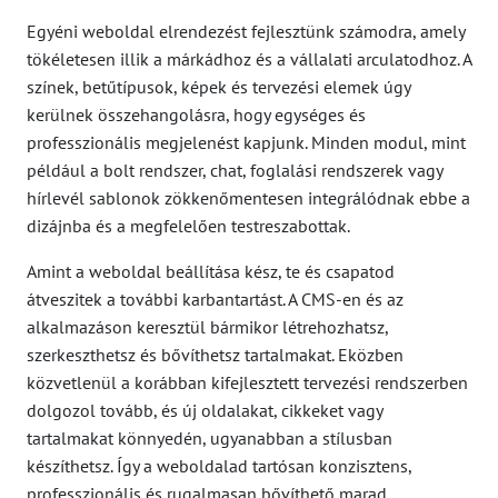
Egyéni weboldal elrendezést fejlesztünk számodra, amely
tökéletesen illik a márkádhoz és a vállalati arculatodhoz. A
színek, betűtípusok, képek és tervezési elemek úgy
kerülnek összehangolásra, hogy egységes és
professzionális megjelenést kapjunk. Minden modul, mint
például a bolt rendszer, chat, foglalási rendszerek vagy
hírlevél sablonok zökkenőmentesen integrálódnak ebbe a
dizájnba és a megfelelően testreszabottak.
Amint a weboldal beállítása kész, te és csapatod
átveszitek a további karbantartást. A CMS-en és az
alkalmazáson keresztül bármikor létrehozhatsz,
szerkeszthetsz és bővíthetsz tartalmakat. Eközben
közvetlenül a korábban kifejlesztett tervezési rendszerben
dolgozol tovább, és új oldalakat, cikkeket vagy
tartalmakat könnyedén, ugyanabban a stílusban
készíthetsz. Így a weboldalad tartósan konzisztens,
professzionális és rugalmasan bővíthető marad.