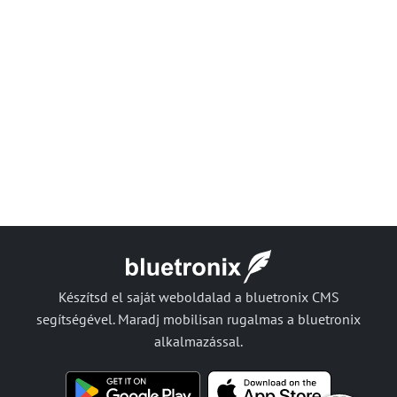
Készítsd el saját weboldalad a bluetronix CMS
segítségével. Maradj mobilisan rugalmas a bluetronix
alkalmazással.