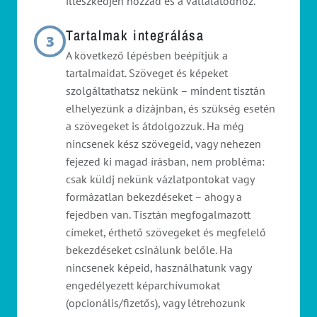
illeszkedjen hozzád és a vállalatodhoz.
Tartalmak integrálása
3
A következő lépésben beépítjük a
tartalmaidat. Szöveget és képeket
szolgáltathatsz nekünk – mindent tisztán
elhelyezünk a dizájnban, és szükség esetén
a szövegeket is átdolgozzuk. Ha még
nincsenek kész szövegeid, vagy nehezen
fejezed ki magad írásban, nem probléma:
csak küldj nekünk vázlatpontokat vagy
formázatlan bekezdéseket – ahogy a
fejedben van. Tisztán megfogalmazott
címeket, érthető szövegeket és megfelelő
bekezdéseket csinálunk belőle. Ha
nincsenek képeid, használhatunk vagy
engedélyezett képarchívumokat
(opcionális/fizetős), vagy létrehozunk