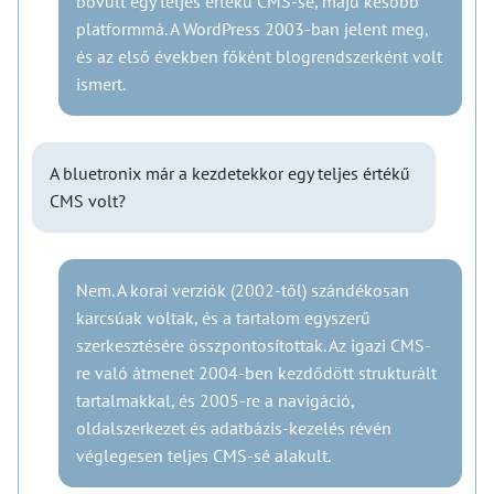
bővült egy teljes értékű CMS-sé, majd később
platformmá. A WordPress 2003-ban jelent meg,
és az első években főként blogrendszerként volt
ismert.
A bluetronix már a kezdetekkor egy teljes értékű
CMS volt?
Nem. A korai verziók (2002-től) szándékosan
karcsúak voltak, és a tartalom egyszerű
szerkesztésére összpontosítottak. Az igazi CMS-
re való átmenet 2004-ben kezdődött strukturált
tartalmakkal, és 2005-re a navigáció,
oldalszerkezet és adatbázis-kezelés révén
véglegesen teljes CMS-sé alakult.