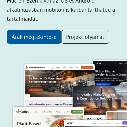
Mac-en. Ezen kívül az iOS és Android
alkalmazásban mobilon is karbantarthatod a
tartalmaidat.
Árak megtekintése
Projektfolyamat