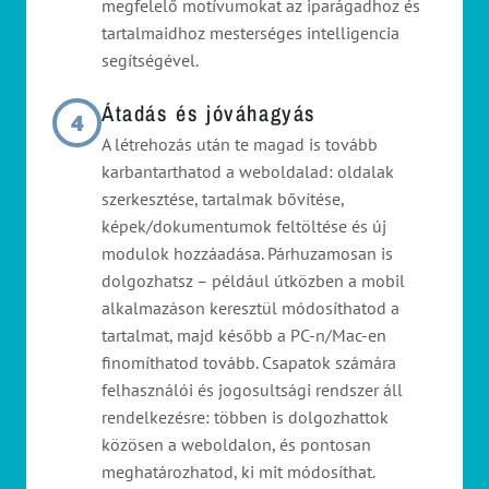
megfelelő motívumokat az iparágadhoz és
tartalmaidhoz mesterséges intelligencia
segítségével.
Átadás és jóváhagyás
4
A létrehozás után te magad is tovább
karbantarthatod a weboldalad: oldalak
szerkesztése, tartalmak bővítése,
képek/dokumentumok feltöltése és új
modulok hozzáadása. Párhuzamosan is
dolgozhatsz – például útközben a mobil
alkalmazáson keresztül módosíthatod a
tartalmat, majd később a PC-n/Mac-en
finomíthatod tovább. Csapatok számára
felhasználói és jogosultsági rendszer áll
rendelkezésre: többen is dolgozhattok
közösen a weboldalon, és pontosan
meghatározhatod, ki mit módosíthat.