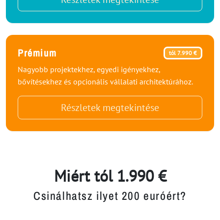
Prémium
tól 7.990 €
Nagyobb projektekhez, egyedi igényekhez,
bővítésekhez és opcionális vállalati architektúrához.
Részletek megtekintése
Miért tól 1.990 €
Csinálhatsz ilyet 200 euróért?