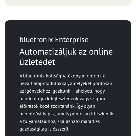
bluetronix Enterprise
Automatizáljuk az online
üzletedet
A bluetronix költséghatékonyan dolgozik
bevált alapmodulokkal, amelyeket pontosan
az igényeidhez igazítunk – ahelyett, hogy
mindent újra kifejlesztenénk vagy szigorú
előírások közé szorítanánk. Így olyan
megoldást kapsz, amely pontosan illeszkedik
a folyamataidhoz, skálázható marad és
gazdaságilag is ésszerű.