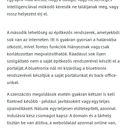
intelligenciával működő keresők ne találjanak meg, vagy
rossz helyezést érj el.
A második lehetőség az építkezős rendszerek, amelyekből
sok van az interneten. Itt is gyakran gyorsan a határokba
ütközöl, mivel fontos funkciók hiányoznak vagy csak
korlátozottan megvalósíthatók. Ráadásul sok ilyen
szolgáltató nem a saját építkezős rendszerével készíti el a
portálját. A bluetronix-nál mi kizárólag a bluetronix
rendszerével készítjük a saját portálunkat és back-office-
unkat.
A szenzációs megoldások esetén gyakran kétszer is kell
fizetned később - például javításokért vagy egy teljes
újraindításért. Nálunk egy teljesen előtelepített, azonnal
indulásra kész csomagot kapsz: A domain és a tárhely
tisztán be van állítva, a weboldalad azonnal online van,