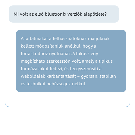
Mi volt az első bluetronix verziók alapötlete?
A tartalmakat a felhasználóknak maguknak
kellett módosítaniuk anélkül, hogy a
forráskódhoz nyúlnának. A fókusz egy
megbízható szerkesztőn volt, amely a tipikus
formázásokat fedezi, és leegyszerűsíti a
weboldalak karbantartását – gyorsan, stabilan
és technikai nehézségek nélkül.