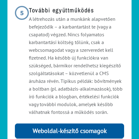
További együttműködés
5
A létrehozás után a munkánk alapvetően
befejeződik – a karbantartást te (vagy a
csapatod) végzed. Nincs folyamatos
karbantartási költség tőlünk, csak a
webcsomagodat vagy a szerveredet kell
fizetned. Ha később új funkciókra van
szükséged, bármikor rendelhetsz kiegészítő
szolgáltatásokat – közvetlenül a CMS
áruháza révén. Tipikus példák: bővítmények
a boltban (pl. adatbázis-alkalmazások), több
író funkciók a blogban, értékelési funkciók
vagy további modulok, amelyek később
válhatnak fontossá a működés során.
Weboldal-készítő csomagok