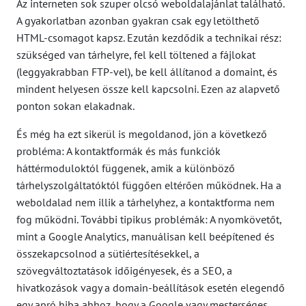
Az interneten sok szuper olcsó weboldalajánlat található.
A gyakorlatban azonban gyakran csak egy letölthető
HTML-csomagot kapsz. Ezután kezdődik a technikai rész:
szükséged van tárhelyre, fel kell töltened a fájlokat
(leggyakrabban FTP-vel), be kell állítanod a domaint, és
mindent helyesen össze kell kapcsolni. Ezen az alapvető
ponton sokan elakadnak.
És még ha ezt sikerül is megoldanod, jön a következő
probléma: A kontaktformák és más funkciók
háttérmoduloktól függenek, amik a különböző
tárhelyszolgáltatóktól függően eltérően működnek. Ha a
weboldalad nem illik a tárhelyhez, a kontaktforma nem
fog működni. További tipikus problémák: A nyomkövetőt,
mint a Google Analytics, manuálisan kell beépítened és
összekapcsolnod a sütiértesítésekkel, a
szövegváltoztatások időigényesek, és a SEO, a
hivatkozások vagy a domain-beállítások esetén elegendő
egy apró hiba ahhoz, hogy a Google vagy mesterséges