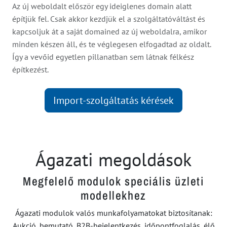
Az új weboldalt először egy ideiglenes domain alatt
építjük fel. Csak akkor kezdjük el a szolgáltatóváltást és
kapcsoljuk át a saját domained az új weboldalra, amikor
minden készen áll, és te véglegesen elfogadtad az oldalt.
Így a vevőid egyetlen pillanatban sem látnak félkész
építkezést.
Import-szolgáltatás kérések
Ágazati megoldások
Megfelelő modulok speciális üzleti
modellekhez
Ágazati modulok valós munkafolyamatokat biztosítanak:
Aukció, bemutató, B2B-bejelentkezés, időpontfoglalás, élő