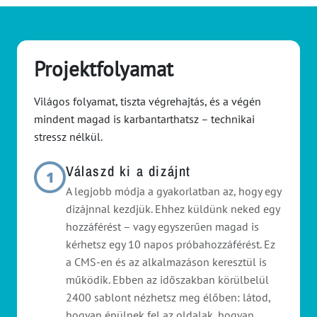
Projektfolyamat
Világos folyamat, tiszta végrehajtás, és a végén
mindent magad is karbantarthatsz – technikai
stressz nélkül.
Válaszd ki a dizájnt
1
A legjobb módja a gyakorlatban az, hogy egy
dizájnnal kezdjük. Ehhez küldünk neked egy
hozzáférést – vagy egyszerűen magad is
kérhetsz egy 10 napos próbahozzáférést. Ez
a CMS-en és az alkalmazáson keresztül is
működik. Ebben az időszakban körülbelül
2400 sablont nézhetsz meg élőben: látod,
hogyan épülnek fel az oldalak, hogyan