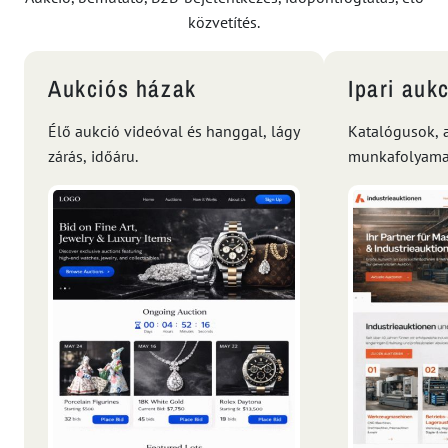
közvetítés.
Aukciós házak
Ipari auk
Élő aukció videóval és hanggal, lágy
Katalógusok, a
zárás, időáru.
munkafolyamat
dokumentumo