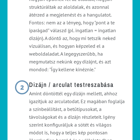
struktúráltak az aloldalak, és azonnal
átérzed a megjelenést és a hangulatot.
Fontos: nem az a lényeg, hogy "pont a te
iparágad" válaszd (pl. ingatlan = ingatlan
dizájn). A döntő az, hogy mi tetszik neked
vizuálisan, és hogyan képzeled el a
weboldaladat. A legegyszerűbb, ha
megmutatsz nekünk egy dizájnt, és azt
mondod: "Így kellene kinéznie."
Dizájn / arculat testreszabása
2
Amint döntöttél egy dizájn mellett, ahhoz
igazítjuk az arculatodat. Ez magában foglalja
a színbeállítást, a betűtípusokat, a
távolságokat és a dizájn részleteit. Igény
szerint konfiguráljuk a sötét és világos
módot is, hogy a teljes kép pontosan