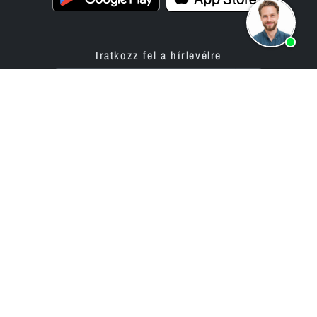
Iratkozz fel a hírlevélre
Termékek
Ajánlat
Weboldal készítő alkalmazás
Programozási szolgáltatás
Online bolt építő alkalmazás
Árak / Díjak
Értékelések
Vállalati projektek
Partnerek
Vállalat
bluetronix ügynökségek
Szakértői hálózat
számára
Történet (2002 óta)
Viszonteladói program
Karrier / Állások
Befektetői kapcsolatok