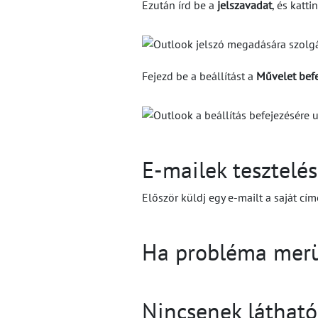
Ezután írd be a
jelszavadat
, és katti
Fejezd be a beállítást a
Művelet bef
E-mailek tesztelé
Először küldj egy e-mailt a saját cí
Ha probléma merül 
Nincsenek látható