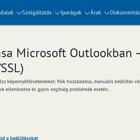
dalak
Szolgáltatás
Iparágak
Árak
Dokumentác
ása Microsoft Outlookban –
/SSL)
lsz képernyőfelvételekkel: fiók hozzáadása, manuális beállítás vá
ok ellenőrzése és gyors segítség problémák esetén. .
zd a beállításokat