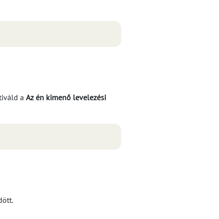
ktiváld a
Az én kimenő levelezési
ött.