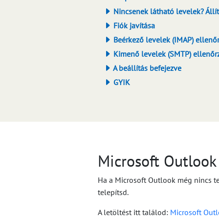
Nincsenek látható levelek? Állí
Fiók javítása
Beérkező levelek (IMAP) ellenő
Kimenő levelek (SMTP) ellenőr
A beállítás befejezve
GYIK
Microsoft Outlook 
Ha a Microsoft Outlook még nincs te
telepítsd.
A letöltést itt találod:
Microsoft Outl