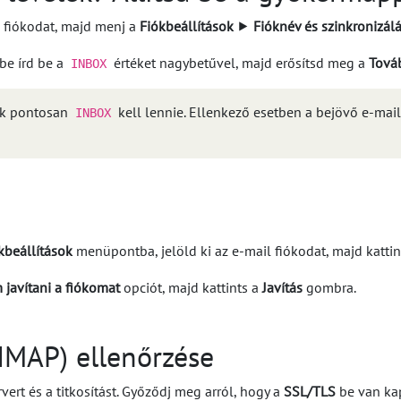
 fiókodat, majd menj a
Fiókbeállítások
⯈
Fióknév és szinkronizálá
e írd be a
értéket nagybetűvel, majd erősítsd meg a
Tová
INBOX
ak pontosan
kell lennie. Ellenkező esetben a bejövő e-ma
INBOX
kbeállítások
menüpontba, jelöld ki az e-mail fiókodat, majd katti
javítani a fiókomat
opciót, majd kattints a
Javítás
gombra.
(IMAP) ellenőrzése
vert és a titkosítást. Győződj meg arról, hogy a
SSL/TLS
be van ka