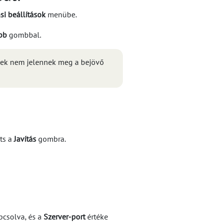
si beállítások
menübe.
bb
gombbal.
ilek nem jelennek meg a bejövő
nts a
Javítás
gombra.
pcsolva, és a
Szerver-port
értéke