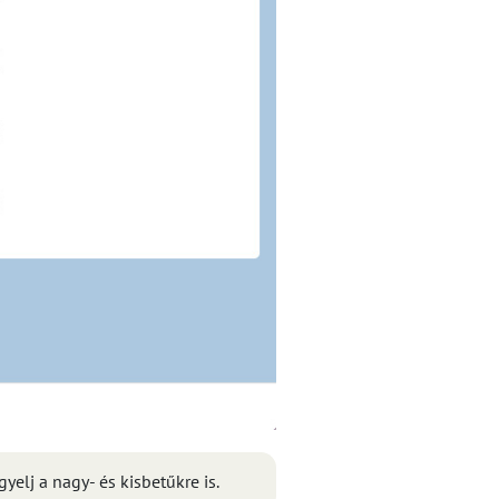
elj a nagy- és kisbetűkre is.