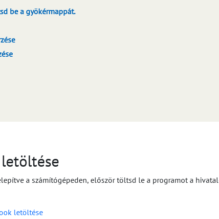
tsd be a gyökérmappát.
rzése
zése
letöltése
lepítve a számítógépeden, először töltsd le a programot a hivata
ook letöltése