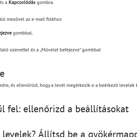
nts a
Kapcsolódás
gombra.
ejezve
gombbal.
se
medre, és ellenőrizd, hogy a levél megérkezik-e a beérkező levelek 
fel: ellenőrizd a beállításokat
 levelek? Állítsd be a gyökérmap