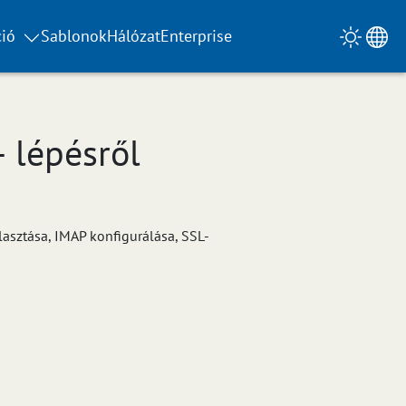
ió
Sablonok
Hálózat
Enterprise
 lépésről
lasztása, IMAP konfigurálása, SSL-