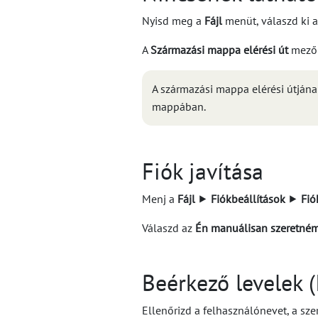
Nyisd meg a
Fájl
menüt, válaszd ki a
A
Származási mappa elérési út
mezőb
A származási mappa elérési útján
mappában.
Fiók javítása
Menj a
Fájl
⯈
Fiókbeállítások
⯈
Fió
Válaszd az
Én manuálisan szeretném 
Beérkező levelek 
Ellenőrizd a felhasználónevet, a szer