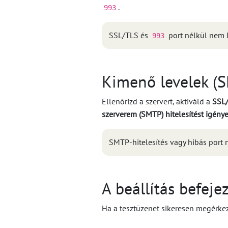
.
993
SSL/TLS és
port nélkül nem l
993
Kimenő levelek (S
Ellenőrizd a szervert, aktiváld a
SSL
szerverem (SMTP) hitelesítést igénye
SMTP-hitelesítés vagy hibás port 
A beállítás befeje
Ha a tesztüzenet sikeresen megérkeze