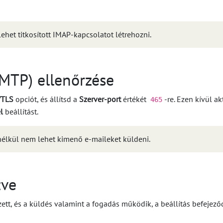
ehet titkosított IMAP-kapcsolatot létrehozni.
MTP) ellenőrzése
/TLS
opciót, és állítsd a
Szerver-port
értékét
-re. Ezen kívül a
465
l
beállítást.
nélkül nem lehet kimenő e-maileket küldeni.
zve
tt, és a küldés valamint a fogadás működik, a beállítás befejeződ